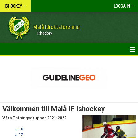
ISHOCKEY
LOGGA IN
Malå Idrottsförening
Ishockey
HEM
NYHETER
KALENDER
BILDGALLERI
Välkommen till Malå IF Ishockey
DOKUMENT
Våra Träningsgrupper 2021-2022
MATCHER
U-10
U-12