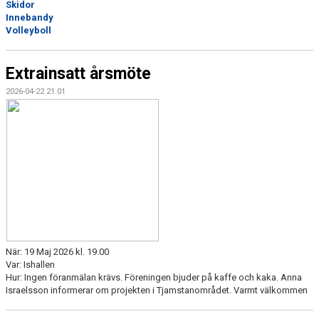
Skidor
DOKUMENT
Innebandy
Volleyboll
VÅRA LAG/TRÄNARE
Extrainsatt årsmöte
BLI MEDLEM
2026-04-22 21:01
REKREATIONSOMRÅDE TJAMSTAN
När: 19 Maj 2026 kl. 19.00
Var: Ishallen
Hur: Ingen föranmälan krävs. Föreningen bjuder på kaffe och kaka. Anna
Israelsson informerar om projekten i Tjamstanområdet. Varmt välkommen