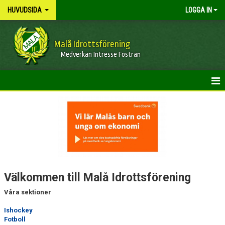
HUVUDSIDA
LOGGA IN
Malå Idrottsförening
Medverkan Intresse Fostran
HEM
NYHETER
OM FÖRENINGEN
KONTAKT
Välkommen till Malå Idrottsförening
KALENDER
Våra sektioner
BILDGALLERI
Ishockey
Fotboll